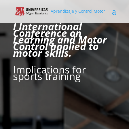
Aprendizaje y Control Motor
I International
Conference on
Learning and Motor
Control applied to
motor skills.
Implications for
sports training